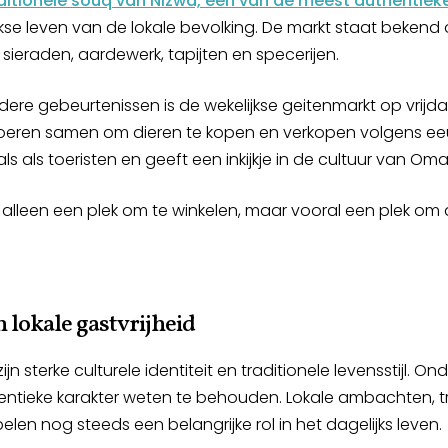
ditionele souq van Nizwa, een van de meest authenti
ijkse leven van de lokale bevolking. De markt staat bekend
 sieraden, aardewerk, tapijten en specerijen.
ere gebeurtenissen is de wekelijkse geitenmarkt op vrijd
eren samen om dieren te kopen en verkopen volgens eeu
als als toeristen en geeft een inkijkje in de cultuur van Oma
alleen een plek om te winkelen, maar vooral een plek om 
n lokale gastvrijheid
n sterke culturele identiteit en traditionele levensstijl. 
entieke karakter weten te behouden. Lokale ambachten, tr
pelen nog steeds een belangrijke rol in het dagelijks leven.