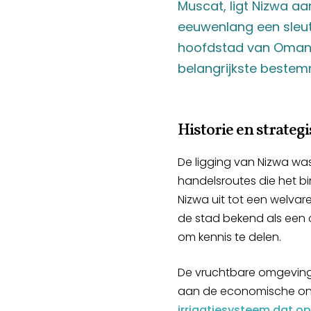
Muscat, ligt Nizwa a
eeuwenlang een sleute
hoofdstad van Oman. 
belangrijkste bestem
Historie en strategi
De ligging van Nizwa wa
handelsroutes die het b
Nizwa uit tot een welvar
de stad bekend als een
om kennis te delen.
De vruchtbare omgeving,
aan de economische ontw
irrigatiesysteem dat o