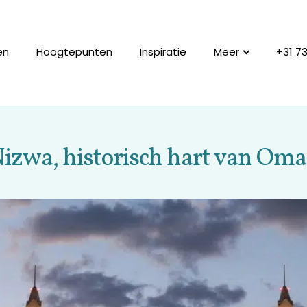
en
Hoogtepunten
Inspiratie
Meer
+31 7
izwa, historisch hart van Om