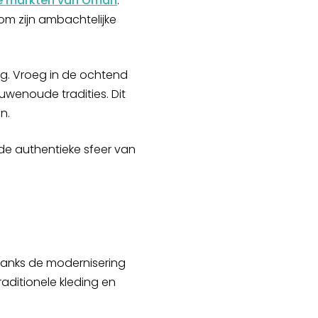
eke markten van Oman
.
 om zijn ambachtelijke
ag. Vroeg in de ochtend
wenoude tradities. Dit
n.
de authentieke sfeer van
Ondanks de modernisering
aditionele kleding en