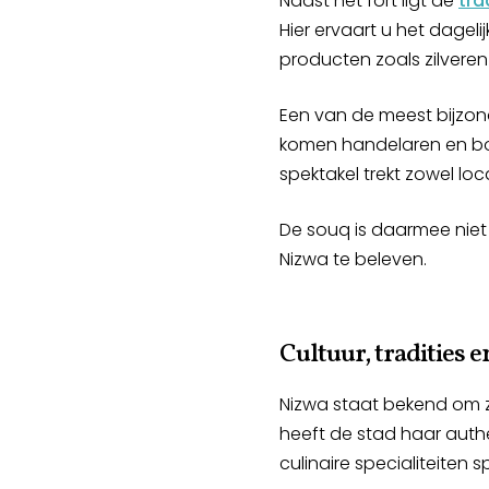
Naast het fort ligt de
tra
Hier ervaart u het dagel
producten zoals zilveren
Een van de meest bijzond
komen handelaren en bo
spektakel trekt zowel loc
De souq is daarmee niet 
Nizwa te beleven.
Cultuur, tradities e
Nizwa staat bekend om zij
heeft de stad haar auth
culinaire specialiteiten s