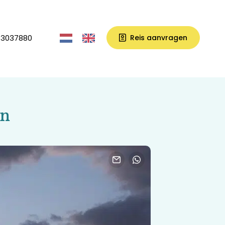
33037880
Reis aanvragen
an