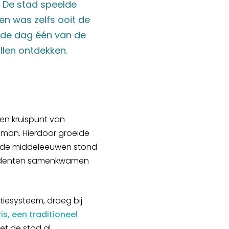
. De stad speelde
en was zelfs ooit de
 de dag één van de
llen ontdekken.
en kruispunt van
Oman. Hierdoor groeide
In de middeleeuwen stond
studenten samenkwamen
tiesysteem, droeg bij
ris, een traditioneel
iet de stad al