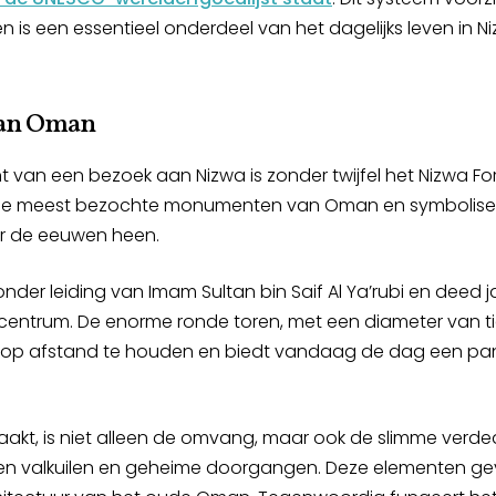
is een essentieel onderdeel van het dagelijks leven in Ni
 van Oman
van een bezoek aan Nizwa is zonder twijfel het Nizwa Fort.
 de meest bezochte monumenten van Oman en symbolise
r de eeuwen heen.
der leiding van Imam Sultan bin Saif Al Ya’rubi en deed j
ir centrum. De enorme ronde toren, met een diameter van tie
op afstand te houden en biedt vandaag de dag een pano
maakt, is niet alleen de omvang, maar ook de slimme ver
gen valkuilen en geheime doorgangen. Deze elementen ge