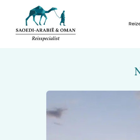
Reiz
N