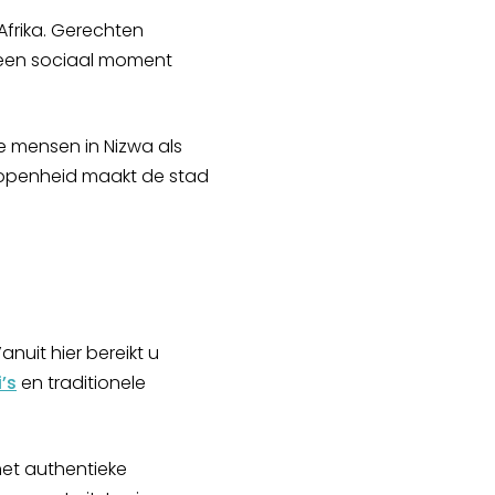
Afrika. Gerechten
n een sociaal moment
e mensen in Nizwa als
n openheid maakt de stad
nuit hier bereikt u
’s
en traditionele
het authentieke