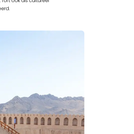
fort ook als cultureel
eerd.