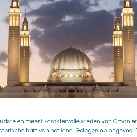
oudste en meest karaktervolle steden van Oman e
historische hart van het land. Gelegen op ongeveer 