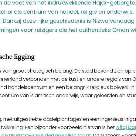
an de voet van het indrukwekkende Hajar-gebergte
lrol als centrum van handel, religie en onderwijs, 
Dankzij deze rijke geschiedenis is Nizwa vandaag
mingen voor reizigers die het authentieke Oman wi
sche ligging
s van groot strategisch belang. De stad bevond zich op e
innenland verbonden met de kust en andere regio’s van 
end handelscentrum en een belangrijk religieus bolwerk. 
 centrum van islamitisch onderwijs, waar geleerden en 
 met uitgestrekte dadelplantages en een ingenieus irriga
ikkeling. Een bijzonder voorbeeld hiervan is het
Aflaj Da
p de UNESCO-werelderfgoedlijst staat
. Dit systeem voorz