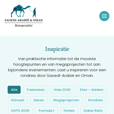
Inspiratie
Van praktische informatie tot de mooiste
hoogtepunten en van megaprojecten tot aan
bijzondere evenementen. Laat u inspireren voor een
rondreis door Saoedi-Arabië en Oman.
Alle
Treinreizen
Visie 2030
Eten – drinken
Klimaat
Dieren
Megaprojecten
Rondreis
EXPO 2030
Formule 1
Hotels
Dakar Rally