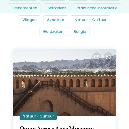
Evenementen
Selfdrives
Praktische informatie
Vliegen
Avontuur
Natuur – Cultuur
Geldzaken
Religie
Natuur - Cultuur