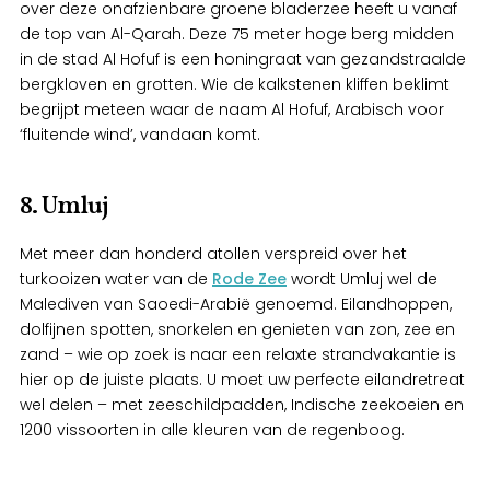
over deze onafzienbare groene bladerzee heeft u vanaf
de top van Al-Qarah. Deze 75 meter hoge berg midden
in de stad Al Hofuf is een honingraat van gezandstraalde
bergkloven en grotten. Wie de kalkstenen kliffen beklimt
begrijpt meteen waar de naam Al Hofuf, Arabisch voor
‘fluitende wind’, vandaan komt.
8. Umluj
Met meer dan honderd atollen verspreid over het
turkooizen water van de
Rode Zee
wordt Umluj wel de
Malediven van Saoedi-Arabië genoemd. Eilandhoppen,
dolfijnen spotten, snorkelen en genieten van zon, zee en
zand – wie op zoek is naar een relaxte strandvakantie is
hier op de juiste plaats. U moet uw perfecte eilandretreat
wel delen – met zeeschildpadden, Indische zeekoeien en
1200 vissoorten in alle kleuren van de regenboog.