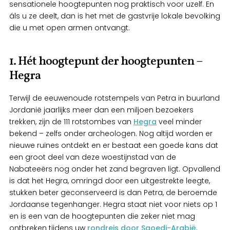
sensationele hoogtepunten nog praktisch voor uzelf. En
áls u ze deelt, dan is het met de gastvrije lokale bevolking
die u met open armen ontvangt.
1. Hét hoogtepunt der hoogtepunten –
Hegra
Terwijl de eeuwenoude rotstempels van Petra in buurland
Jordanië jaarlijks meer dan een miljoen bezoekers
trekken, zijn de 111 rotstombes van
Hegra
veel minder
bekend – zelfs onder archeologen. Nog altijd worden er
nieuwe ruïnes ontdekt en er bestaat een goede kans dat
een groot deel van deze woestijnstad van de
Nabateeërs nog onder het zand begraven ligt. Opvallend
is dat het Hegra, omringd door een uitgestrekte leegte,
stukken beter geconserveerd is dan Petra, de beroemde
Jordaanse tegenhanger. Hegra staat niet voor niets op 1
en is een van de hoogtepunten die zeker niet mag
ontbreken tijdens uw
rondreis door Saoedi-Arabië
.