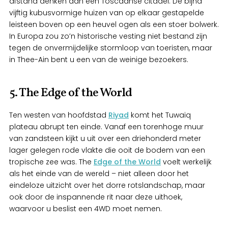
afstand denken aan een Toscaanse citadel. De bijna
vijftig kubusvormige huizen van op elkaar gestapelde
leisteen boven op een heuvel ogen als een stoer bolwerk.
In Europa zou zo’n historische vesting niet bestand zijn
tegen de onvermijdelijke stormloop van toeristen, maar
in Thee-Ain bent u een van de weinige bezoekers.
5. The Edge of the World
Ten westen van hoofdstad
Riyad
komt het Tuwaiq
plateau abrupt ten einde. Vanaf een torenhoge muur
van zandsteen kijkt u uit over een driehonderd meter
lager gelegen rode vlakte die ooit de bodem van een
tropische zee was. The
Edge of the World
voelt werkelijk
als het einde van de wereld – niet alleen door het
eindeloze uitzicht over het dorre rotslandschap, maar
ook door de inspannende rit naar deze uithoek,
waarvoor u beslist een 4WD moet nemen.