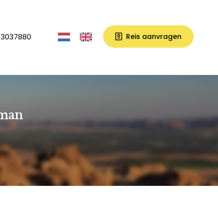
33037880
Reis aanvragen
Oman