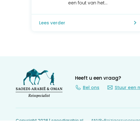
een fout van het...
Lees verder
Heeft u een vraag?
Bel ons
Stuur een 
Copyright 2026 | saoediarabie.nl
ANVR-Reizigersvoorwa