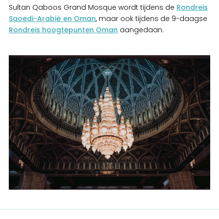
Sultan Qaboos Grand Mosque wordt tijdens de
Rondreis
Saoedi-Arabië en Oman
, maar ook tijdens de 9-daagse
Rondreis hoogtepunten Oman
aangedaan.