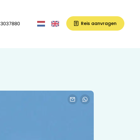
33037880
Reis aanvragen