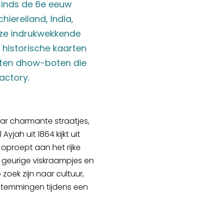
 sinds de 6e eeuw
hiereiland, India,
deze indrukwekkende
historische kaarten
uten dhow-boten die
actory.
aar charmante straatjes,
yjah uit 1864 kijkt uit
 oproept aan het rijke
, geurige viskraampjes en
zoek zijn naar cultuur,
stemmingen tijdens een