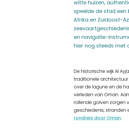
witte huizen, authent
speelde de stad een b
Afrika en Zuidoost-A
zeevaartgeschiedenis
en navigatie-instrum
hier nog steeds met
De historische wijk Al A
traditionele architectuur 
over de lagune en de hav
verleden van Oman. Aan d
rollende golven zorgen v
geschiedenis, stranden 
rondreis door Oman
.