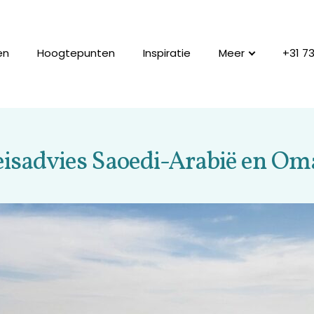
en
Hoogtepunten
Inspiratie
Meer
+31 7
isadvies Saoedi-Arabië en O