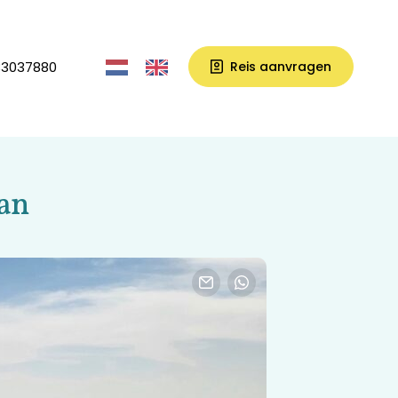
33037880
Reis aanvragen
man