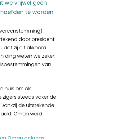
t we vrijwel geen
 hoefden te worden.
overeenstemming)
rtekend door president
dat zij dit akkoord
n ding weten we zeker:
 reisbestemmingen van
n huis om als
izigers steeds vaker de
. Dankzij de uitstekende
emaakt: Oman werd
ië en Oman onlangs