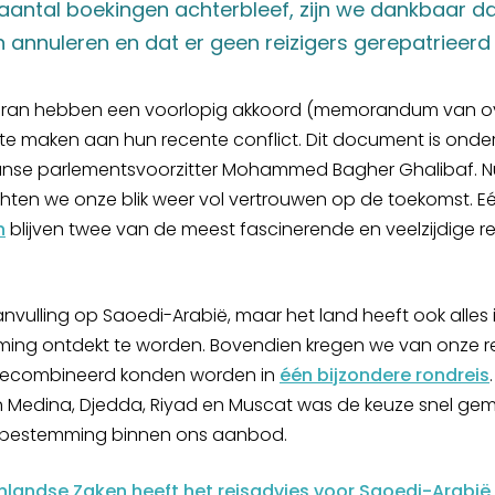
 aantal boekingen achterbleef, zijn we dankbaar da
 annuleren en dat er geen reizigers gerepatrieerd
 Iran hebben een voorlopig akkoord (memorandum van 
e maken aan hun recente conflict. Dit document is onde
nse parlementsvoorzitter Mohammed Bagher Ghalibaf. Nu 
hten we onze blik weer vol vertrouwen op de toekomst. Eé
n
blijven twee van de meest fascinerende en veelzijdige
vulling op Saoedi-Arabië, maar het land heeft ook alles i
ming ontdekt te worden. Bovendien kregen we van onze re
gecombineerd konden worden in
één bijzondere rondreis
n Medina, Djedda, Riyad en Muscat was de keuze snel g
 bestemming binnen ons aanbod.
tenlandse Zaken heeft het reisadvies voor Saoedi-Arab