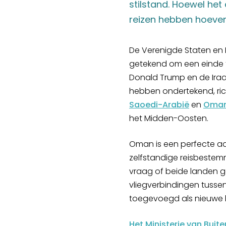
stilstand. Hoewel het
reizen hebben hoeven
De Verenigde Staten en
getekend om een einde t
Donald Trump en de Iraa
hebben ondertekend, ric
Saoedi-Arabië
en
Oma
het Midden-Oosten.
Oman is een perfecte aan
zelfstandige reisbestem
vraag of beide landen 
vliegverbindingen tusse
toegevoegd als nieuwe
Het Ministerie van Bui