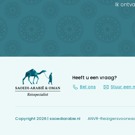
Ik ontv
Heeft u een vraag?
Bel ons
Stuur een 
Copyright 2026 | saoediarabie.nl
ANVR-Reizigersvoorwa