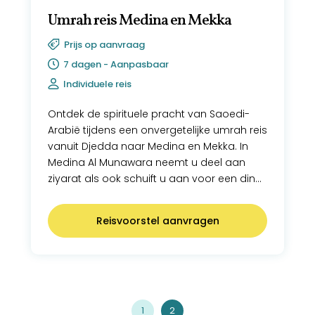
Umrah reis Medina en Mekka
Prijs op aanvraag
7 dagen - Aanpasbaar
Individuele reis
Ontdek de spirituele pracht van Saoedi-
Arabië tijdens een onvergetelijke umrah reis
vanuit Djedda naar Medina en Mekka. In
Medina Al Munawara neemt u deel aan
ziyarat als ook schuift u aan voor een diner
bij een traditionele Saoedische familie. Per
trein reist u vanuit Medina naar Mekka. In
Reisvoorstel aanvragen
Mekka, volbrengt u de umrah in de
prachtige Masjid al-Haram als ook verkent
u andere heilige plaatsen.
1
2