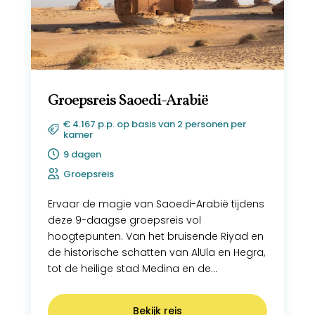
Groepsreis Saoedi-Arabië
€ 4.167 p.p. op basis van 2 personen per
kamer
9 dagen
Groepsreis
Ervaar de magie van Saoedi-Arabië tijdens
deze 9-daagse groepsreis vol
hoogtepunten. Van het bruisende Riyad en
de historische schatten van AlUla en Hegra,
tot de heilige stad Medina en de
schoonheid van de Rode Zee. Geniet van
lokale gastvrijheid, culturele rituelen, en
Bekijk reis