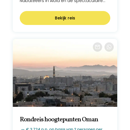
Nabateeërs in AlUla en de spectaculaire
Maraya Concert Hall. Na een verblijf aan de
Rode Zee en een bezoek aan Medina reist
Bekijk reis
u naar Djedda voor hoogtepunten zoals
de Corniche, het Tayebat Museum en het
UNESCO Werelderfgoed Al Balad.
Rondreis hoogtepunten Oman
€ 3.724 p.p. op basis van 2 personen per