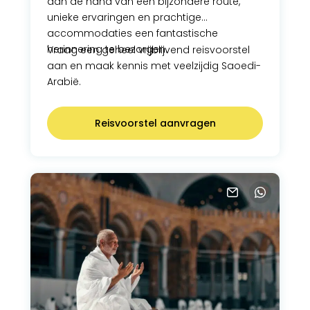
aan de hand van een bijzondere route,
unieke ervaringen en prachtige
accommodaties een fantastische
herinnering te bezorgen.
Vraag een geheel vrijblijvend reisvoorstel
aan en maak kennis met veelzijdig Saoedi-
Arabië.
Reisvoorstel aanvragen