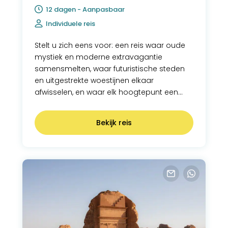
12 dagen - Aanpasbaar
Individuele reis
Stelt u zich eens voor: een reis waar oude
mystiek en moderne extravagantie
samensmelten, waar futuristische steden
en uitgestrekte woestijnen elkaar
afwisselen, en waar elk hoogtepunt een
nieuw hoofdstuk van verfijnde luxe onthult.
Welkom bij de ultieme luxe reis door
Bekijk reis
Saoedi-Arabië, een zorgvuldig
samengestelde reis met het mooiste dat
Saoedi-Arabië te bieden heeft op het
gebied van natuur, cultuur, gastvrijheid en
hotels.