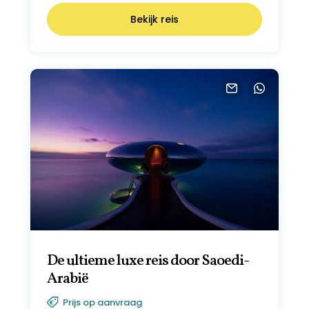
adembenemende zeegezichten, culinaire
Bekijk reis
hoogtepunten en een ongerepte
onderwaterwereld met een overvloed aan
zeeleven.
De ultieme luxe reis door Saoedi-
Arabië
Prijs op aanvraag