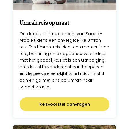
Umrah reis op maat
Ontdek de spirituele pracht van Saoedi-
Arabië tijdens een onvergetelijke Umrah
reis. Een Umrah-reis biedt een moment van
rust, bezinning en diepgaande verbinding
met het goddelijke. Het is een uitnodiging
om de ziel te voeden, het hart te openen
en de geest te verrijken.
Vraag een geheel vrijblijvend reisvoorstel
aan en ga met ons op Umrah naar
Saoedi-Arabië.
Reisvoorstel aanvragen