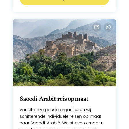
culinaire hoogstandjes. Sluit af met een
bezoek aan het UNESCO-werelderfgoed Al-
Balad en keer huiswaarts met
onvergetelijke herinneringen.
Saoedi-Arabië reis op maat
Vanuit onze passie organiseren wij
schitterende individuele reizen op maat
naar Saoedi-Arabië. We streven ernaar u