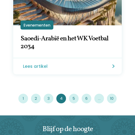
Evenementen
Saoedi-Arabië en het WK Voetbal
2034
Lees artikel
1
2
3
4
5
6
…
10
Blijf op de hoogte