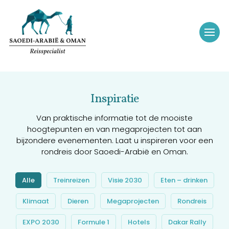
Inspiratie
Van praktische informatie tot de mooiste
hoogtepunten en van megaprojecten tot aan
bijzondere evenementen. Laat u inspireren voor een
rondreis door Saoedi-Arabië en Oman.
Alle
Treinreizen
Visie 2030
Eten – drinken
Klimaat
Dieren
Megaprojecten
Rondreis
EXPO 2030
Formule 1
Hotels
Dakar Rally