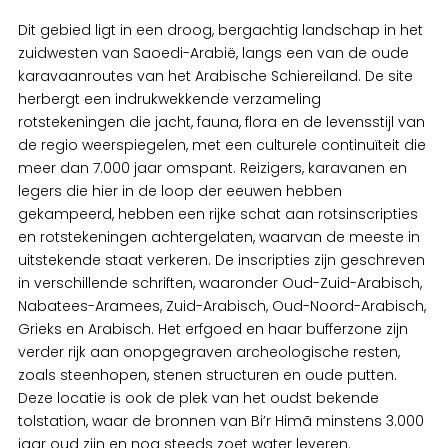
Dit gebied ligt in een droog, bergachtig landschap in het
zuidwesten van Saoedi-Arabië, langs een van de oude
karavaanroutes van het Arabische Schiereiland. De site
herbergt een indrukwekkende verzameling
rotstekeningen die jacht, fauna, flora en de levensstijl van
de regio weerspiegelen, met een culturele continuïteit die
meer dan 7.000 jaar omspant. Reizigers, karavanen en
legers die hier in de loop der eeuwen hebben
gekampeerd, hebben een rijke schat aan rotsinscripties
en rotstekeningen achtergelaten, waarvan de meeste in
uitstekende staat verkeren. De inscripties zijn geschreven
in verschillende schriften, waaronder Oud-Zuid-Arabisch,
Nabatees-Aramees, Zuid-Arabisch, Oud-Noord-Arabisch,
Grieks en Arabisch. Het erfgoed en haar bufferzone zijn
verder rijk aan onopgegraven archeologische resten,
zoals steenhopen, stenen structuren en oude putten.
Deze locatie is ook de plek van het oudst bekende
tolstation, waar de bronnen van Bi’r Himã minstens 3.000
jaar oud zijn en nog steeds zoet water leveren.