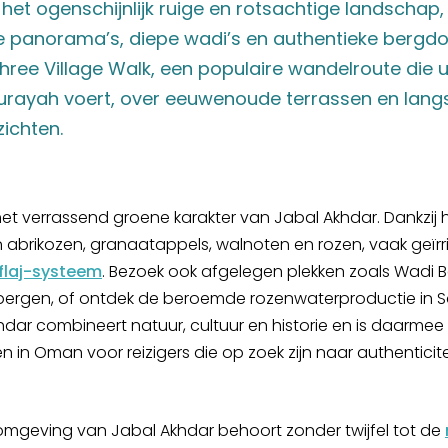
t ogenschijnlijk ruige en rotsachtige landschap, 
e panorama’s, diepe wadi’s en authentieke bergdo
hree Village Walk, een populaire wandelroute die 
hurayah voert, over eeuwenoude terrassen en langs
ichten.
 het verrassend groene karakter van Jabal Akhdar. Dankzij 
n abrikozen, granaatappels, walnoten en rozen, vaak geïrr
flaj-systeem
. Bezoek ook afgelegen plekken zoals Wadi B
ergen, of ontdek de beroemde rozenwaterproductie in Sa
 Akhdar combineert natuur, cultuur en historie en is daarm
in Oman voor reizigers die op zoek zijn naar authenticite
 omgeving van
Jabal Akhdar
behoort zonder twijfel tot de