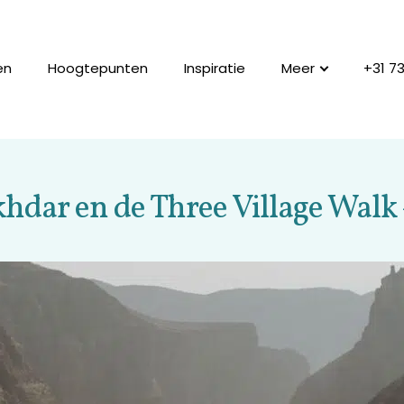
en
Hoogtepunten
Inspiratie
Meer
+31 7
khdar en de Three Village Wal