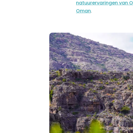
natuurervaringen van
Oman
.