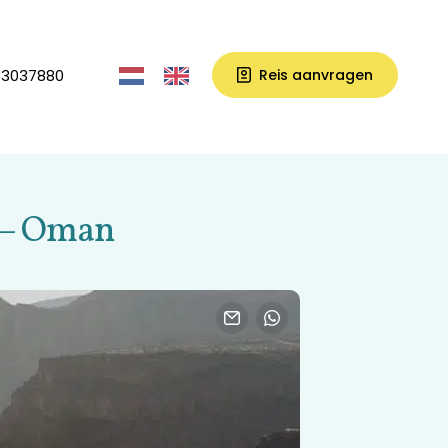
33037880
Reis aanvragen
k – Oman