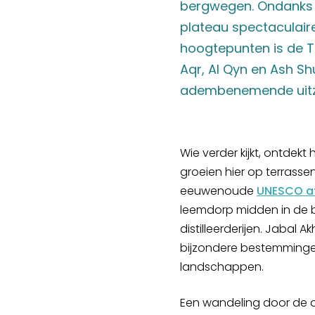
bergwegen. Ondanks he
plateau spectaculair
hoogtepunten is de T
Aqr, Al Qyn en Ash S
adembenemende uitz
Wie verder kijkt, ontdekt
groeien hier op terrasse
eeuwenoude
UNESCO a
leemdorp midden in de b
distilleerderijen. Jabal
bijzondere bestemmingen 
landschappen.
Een wandeling door de