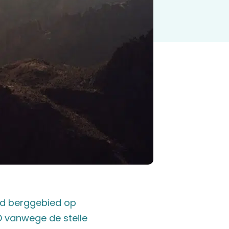
nd berggebied op
D vanwege de steile