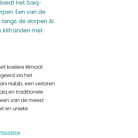
biedt het Saiq-
rpen. Een van de
u langs de dorpen Al
 klifranden met
het koelere klimaat
igeerd via het
ani Habib, een verlaten
iq en traditionele
ee een van de meest
it en unieke
mooiste