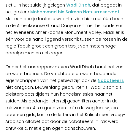
ziet u in het zuidelijk gelegen
Wadi Disah
, dat opgaat in
het grotere
Mohammad bin Salman Natuurreservaat
.
Met een beetje fantasie waant u zich hier met één been
in de Amerikaanse Grand Canyon en met het andere in
het eveneens Amerikaanse Monument Valley. Maar er is
één voor de hand liggend verschil: tussen de rotsen in de
regio Tabuk groeit een groen tapijt van metershoge
dadelpalmen en rietkragen.
Onder het aardoppervlak van Wadi Disah barst het van
de waterbronnen. De vruchtbare en waterhoudende
eigenschappen van het gebied zijn ook de
Nabateeërs
niet ontgaan. Eeuwenlang gebruikten zij Wadi Disah als
pleisterplaats tijdens hun handelsmissies naar het
zuiden. Als bedankje lieten zij geschriften achter in de
rotswanden. Als u goed zoekt, of u de weg laat wijzen
door een gids, kunt u de letters in het Kufisch, een vroeg-
Arabisch alfabet dat door de Nabateeërs in Irak werd
ontwikkeld, met eigen ogen aanschouwen.