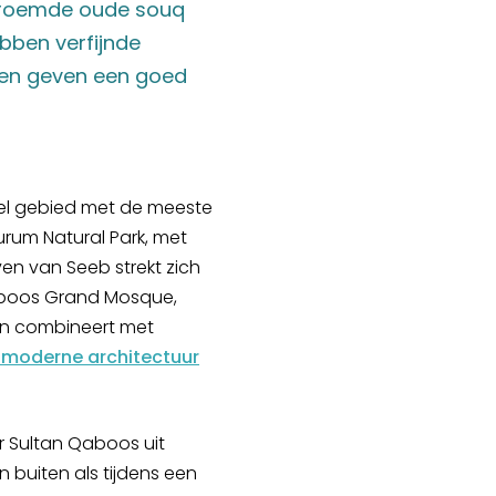
 beroemde oude souq
ebben verfijnde
, en geven een goed
el gebied met de meeste
urum Natural Park, met
en van Seeb strekt zich
aboos Grand Mosque,
den combineert met
, moderne architectuur
r Sultan Qaboos uit
n buiten als tijdens een