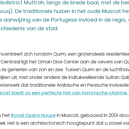
elsdistrict Muttrah, langs de brede baai, met de
souq). De traditionele huizen in het oude Muscat h
ke aanwijzing van de Portugese invloed in de regio
schiedenis van de stad.
centreert zich rondom Qurm, een grotendeels residentie
. Centraal ligt het Oman Dive Center aan de oevers van Q
te genieten van zon en zee. Tussen Qurm en de luchthav
ijken uit, met onder andere de indrukwekkende Sultan Q
sterwerk dat traditionele Arabische en Perzische invloe
scat biedt zo een perfecte mix van historische charme
s het
Royal Opera House
in Muscat, gebouwd in 2001 doo
ziek. Het is een architectonisch hoogtepunt dat u zowel va