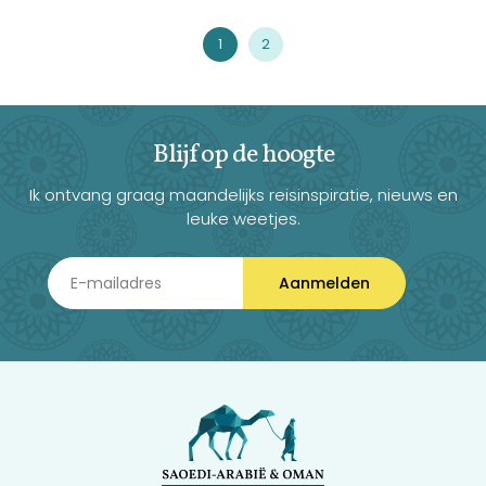
1
2
Blijf op de hoogte
Ik ontvang graag maandelijks reisinspiratie, nieuws en
leuke weetjes.
Aanmelden