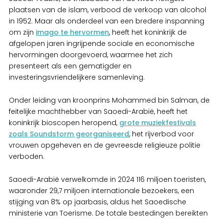
plaatsen van de islam, verbood de verkoop van alcohol
in 1952. Maar als onderdeel van een bredere inspanning
om zijn
imago te hervormen
, heeft het koninkrijk de
afgelopen jaren ingrijpende sociale en economische
hervormingen doorgevoerd, waarmee het zich
presenteert als een gematigder en
investeringsvriendelijkere samenleving.
Onder leiding van kroonprins Mohammed bin Salman, de
feitelijke machthebber van Saoedi-Arabië, heeft het
koninkrijk bioscopen heropend,
grote muziekfestivals
zoals Soundstorm georganiseerd
, het rijverbod voor
vrouwen opgeheven en de gevreesde religieuze politie
verboden.
Saoedi-Arabië verwelkomde in 2024 116 miljoen toeristen,
waaronder 29,7 miljoen internationale bezoekers, een
stijging van 8% op jaarbasis, aldus het Saoedische
ministerie van Toerisme. De totale bestedingen bereikten