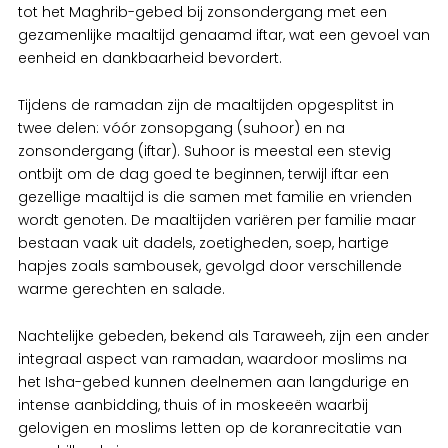
tot het Maghrib-gebed bij zonsondergang met een
gezamenlijke maaltijd genaamd iftar, wat een gevoel van
eenheid en dankbaarheid bevordert.
Tijdens de ramadan zijn de maaltijden opgesplitst in
twee delen: vóór zonsopgang (suhoor) en na
zonsondergang (iftar). Suhoor is meestal een stevig
ontbijt om de dag goed te beginnen, terwijl iftar een
gezellige maaltijd is die samen met familie en vrienden
wordt genoten. De maaltijden variëren per familie maar
bestaan vaak uit dadels, zoetigheden, soep, hartige
hapjes zoals sambousek, gevolgd door verschillende
warme gerechten en salade.
Nachtelijke gebeden, bekend als Taraweeh, zijn een ander
integraal aspect van ramadan, waardoor moslims na
het Isha-gebed kunnen deelnemen aan langdurige en
intense aanbidding, thuis of in moskeeën waarbij
gelovigen en moslims letten op de koranrecitatie van